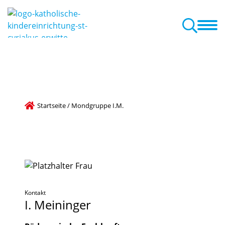
ser Konzept
Erste Schritte in die Kita
Aktuelles + Termine
erter Kinder
chule
Startseite
/
Mondgruppe I.M.
Kontakt
I.
Meininger