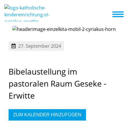
ser Konzept
Erste Schritte in die Kita
Aktuelles + Termine
erter Kinder
chule
27. September 2024
Bibelaustellung
im
pastoralen
Raum
Geseke
-
Erwitte
ZUM KALENDER HINZUFÜGEN