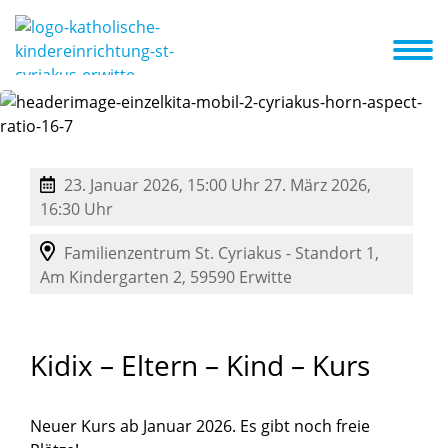
ser Konzept
Erste Schritte in die Kita
Aktuelles + Termine
erter Kinder
chule
23. Januar 2026, 15:00 Uhr
27. März 2026,
16:30 Uhr
Familienzentrum St. Cyriakus - Standort 1,
Am Kindergarten 2,
59590
Erwitte
Kidix
–
Eltern
–
Kind
–
Kurs
Neuer Kurs ab Januar 2026. Es gibt noch freie